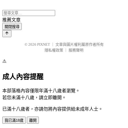
推薦文章
關閉搜尋
© 2026
PIXNET
｜
文章與圖片權利屬原作者所有
隱私權政策
｜
服務聲明
⚠️
成人內容提醒
本部落格內容僅限年滿十八歲者瀏覽。
若您未滿十八歲，請立即離開。
已滿十八歲者，亦請勿將內容提供給未成年人士。
我已滿18歲
離開